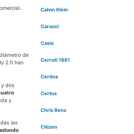
omercial.
Calvin Klein
Carucci
Casio
 diámetro de
Cerruti 1881
dy 2.0 han
Certina
 y dos
cuatro
Certus
ada y
Chris Benz
das las
Citizen
redondo