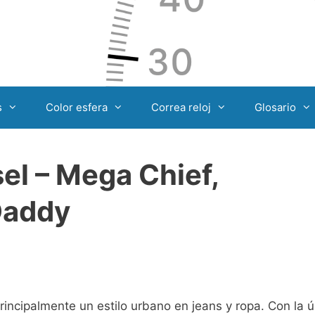
s
Color esfera
Correa reloj
Glosario
el – Mega Chief,
Daddy
incipalmente un estilo urbano en jeans y ropa. Con la ú