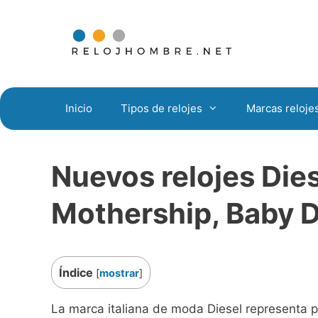
Saltar
al
contenido
Inicio
Tipos de relojes
Marcas reloje
Nuevos relojes Dies
Mothership, Baby 
Índice
[
mostrar
]
La marca italiana de moda Diesel representa pr