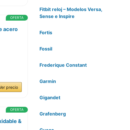
Fitbit reloj – Modelos Versa,
Sense e Inspire
OFERTA
e acero
Fortis
Fossil
,
Frederique Constant
Garmin
Ver precio
Gigandet
OFERTA
Grafenberg
xidable &
Guess