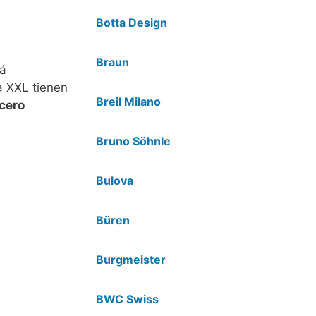
Botta Design
Braun
tá
a XXL tienen
Breil Milano
acero
Bruno Söhnle
Bulova
Büren
Burgmeister
BWC Swiss