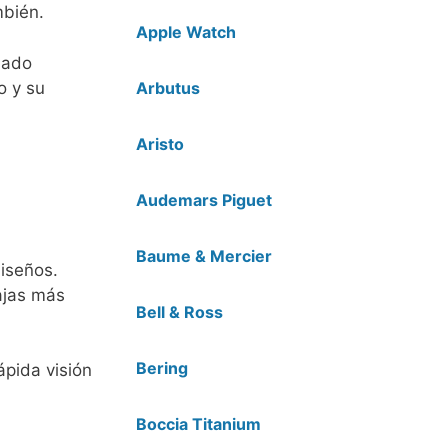
mbién.
Apple Watch
lado
o y su
Arbutus
Aristo
Audemars Piguet
Baume & Mercier
diseños.
tajas más
Bell & Ross
Bering
ápida visión
Boccia Titanium