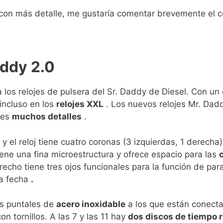
l con más detalle, me gustaría comentar brevemente el c
addy 2.0
los relojes de pulsera del Sr. Daddy de Diesel. Con un
 incluso en los
relojes XXL
. Los nuevos relojes Mr. Dad
les
muchos detalles
.
 el reloj tiene cuatro coronas (3 izquierdas, 1 derecha)
iene una fina microestructura y ofrece espacio para las
erecho tiene tres ojos funcionales para la función de par
la fecha
.
os puntales de
acero inoxidable
a los que están conecta
on tornillos. A las 7 y las 11 hay
dos discos de tiempo 