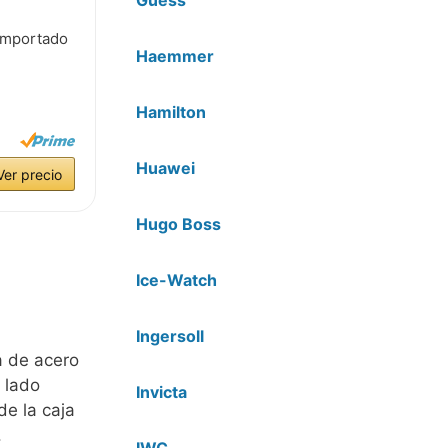
 importado
Haemmer
Hamilton
Huawei
Ver precio
Hugo Boss
Ice-Watch
Ingersoll
a de acero
 lado
Invicta
de la caja
.
IWC