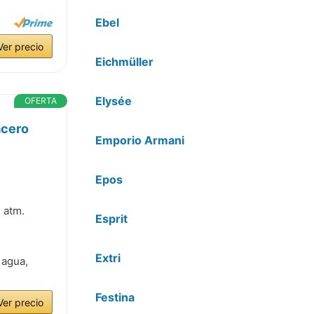
Ebel
Ver precio
Eichmüller
Elysée
OFERTA
acero
Emporio Armani
Epos
 atm.
Esprit
Extri
 agua,
Festina
Ver precio