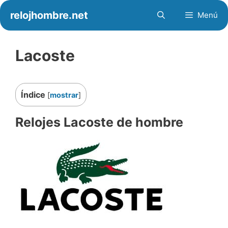
Saltar
relojhombre.net
Menú
al
contenido
Lacoste
Índice
[
mostrar
]
Relojes Lacoste de hombre