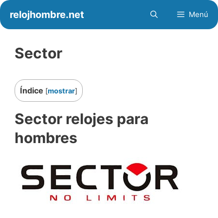
Saltar
relojhombre.net
Menú
al
contenido
Sector
Índice
[
mostrar
]
Sector relojes para
hombres