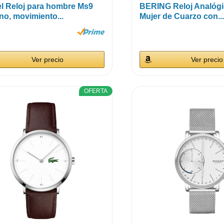
el Reloj para hombre Ms9
BERING Reloj Analógi
no, movimiento...
Mujer de Cuarzo con..
Ver precio
Ver precio
OFERTA