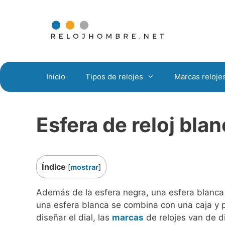
Saltar
al
contenido
Inicio
Tipos de relojes
Marcas reloje
Esfera de reloj bla
Índice
[
mostrar
]
Además de la esfera negra, una esfera blanca
una esfera blanca se combina con una caja y p
diseñar el dial, las
marcas
de relojes van de d