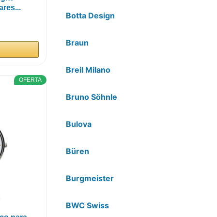
res...
Botta Design
Braun
Breil Milano
OFERTA
Bruno Söhnle
Bulova
Büren
Burgmeister
BWC Swiss