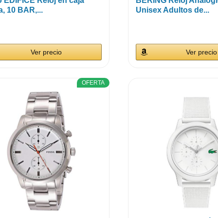
 EDIFICE Reloj en caja
BERING Reloj Analógi
a, 10 BAR,...
Unisex Adultos de...
Ver precio
Ver precio
OFERTA