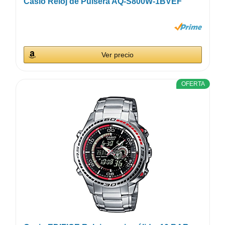
Casio Reloj de Pulsera AQ-S800W-1BVEF
Ver precio
OFERTA