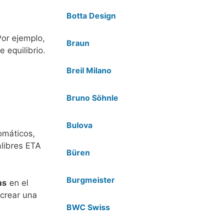
Botta Design
Por ejemplo,
Braun
 equilibrio.
Breil Milano
Bruno Söhnle
Bulova
omáticos,
alibres ETA
Büren
Burgmeister
as
en el
 crear una
BWC Swiss