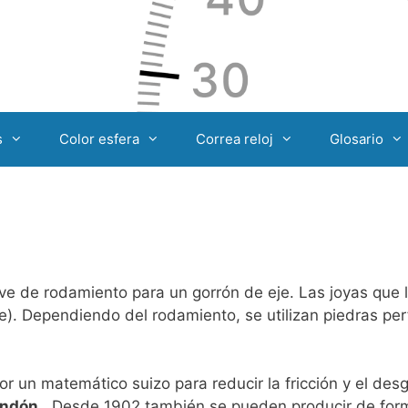
s
Color esfera
Correa reloj
Glosario
rve de rodamiento para un gorrón de eje. Las joyas que 
e). Dependiendo del rodamiento, se utilizan piedras pe
r un matemático suizo para reducir la fricción y el des
indón
. Desde 1902 también se pueden producir de fo