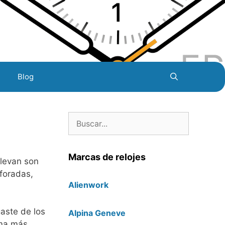
Blog
Buscar:
Marcas de relojes
llevan son
rforadas,
Alienwork
gaste de los
Alpina Geneve
rma más