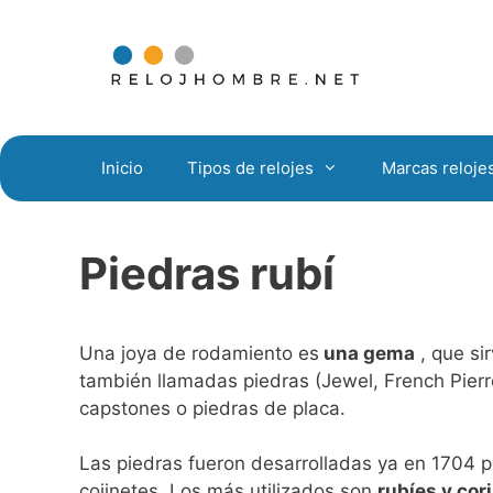
Saltar
al
contenido
Inicio
Tipos de relojes
Marcas reloje
Piedras rubí
Una joya de rodamiento es
una gema
, que si
también llamadas piedras (Jewel, French Pierr
capstones o piedras de placa.
Las piedras fueron desarrolladas ya en 1704 po
cojinetes. Los más utilizados son
rubíes y cor